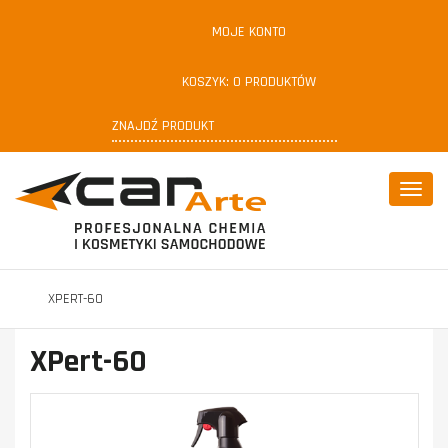
MOJE KONTO
KOSZYK:
0
PRODUKTÓW
Poka
menu
XPERT-60
XPert-60