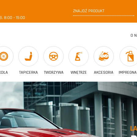
. 8:00 - 15:00
O 
KOŁA
TAPICERKA
TWORZYWA
WNĘTRZE
AKCESORIA
IMPREGNA
LA