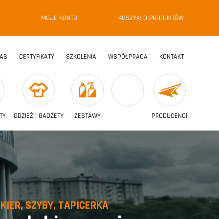
MOJE KONTO
KOSZYK:
0
PRODUKTÓW
NAS
CERTYFIKATY
SZKOLENIA
WSPÓŁPRACA
KONTAKT
TY
ODZIEŻ I GADŻETY
ZESTAWY
PRODUCENCI
KIER, SZYBY, TAPICERKA