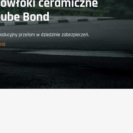
owłoki ceramiczne
ube Bond
olucyjny przełom w dziedzinie zabezpieczeń.
cej