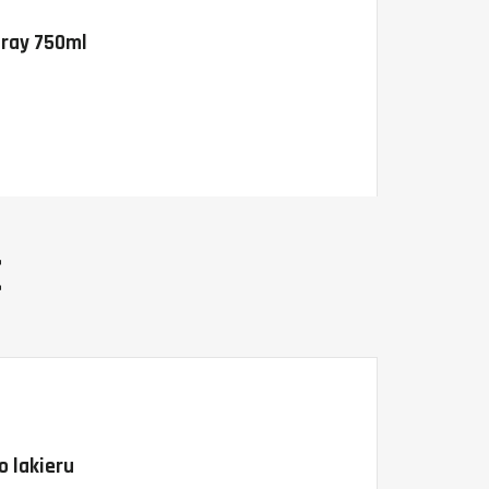
pray 750ml
E
 lakieru