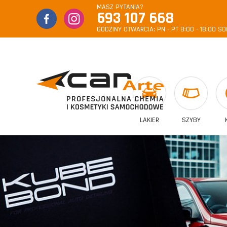
MASZ PYTANIA?
693 107 668
GODZINY OTWARCIA:
PN - PT 8:00 - 18:00
SOB
LAKIER
SZYBY